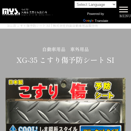
Powered by
MENU
株式会社向島自動車用品製作所 HOME
>
商品一覧
>
Translate
XG-35 こすり傷予防シート SI | 株式会社向島自動車用品製作所
自動車用品 車外用品
XG-35 こすり傷予防シート SI