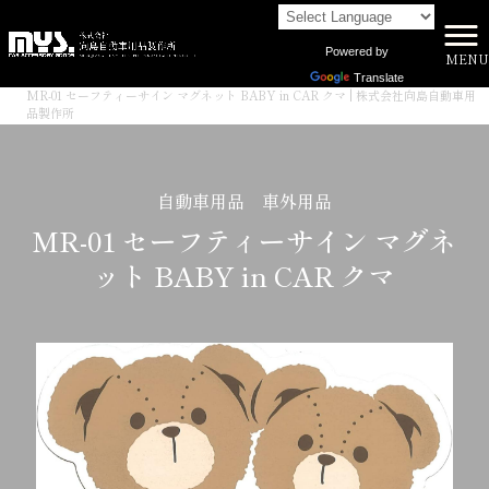
Powered by
MENU
株式会社向島自動車用品製作所 HOME
>
商品一覧
>
Translate
MR-01 セーフティーサイン マグネット BABY in CAR クマ | 株式会社向島自動車用
品製作所
自動車用品 車外用品
MR-01 セーフティーサイン マグネ
ット BABY in CAR クマ