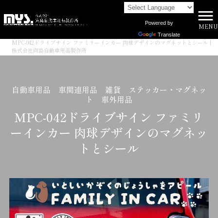
Powered by
MENU
株式会社向島自動車用品製作所 HOME
>
商品一覧
>
Translate
MPC-042ドライブサイン ファミリーインカー 肉球デザインのマグネットとシール |
株式会社向島自動車用品製作所
自動車用品 車関連用品 雑貨 ステッカー・マグネッ
ト 車外用品
MPC-042ドライブサイン ファミリ
ーインカー 肉球デザインのマグネッ
トとシール