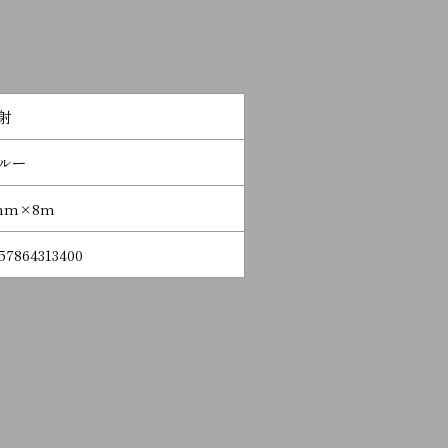
射
ルー
mm×8m
57864313400