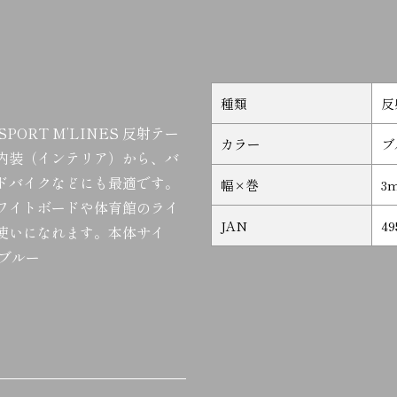
種類
反
ORT M’LINES 反射テー
カラー
ブ
内装（インテリア）から、バ
ドバイクなどにも最適です。
幅×巻
3
ワイトボードや体育館のライ
JAN
49
使いになれます。本体サイ
：ブルー