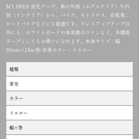
M’LINES 蛍光テープ。車の外装（エクステリア）や内
装（インテリア）から、バイク、モトクロス、自転車、
ロードバイクなどにも最適です。ドレスアップテープ以
外にも、ホワイトボードや体育館のラインなど、多機能
テープとしてもお使いになれます。本体サイズ：幅
20mm×1.5m巻/本体カラー：イエロー
種類
蛍光
カラー
イエロー
幅×巻