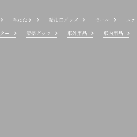
毛ばたき
給油口グッズ
モール
ステ
ター
清掃グッツ
車外用品
車内用品