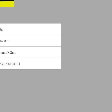
光
エロー
0mm×2m
57864313301