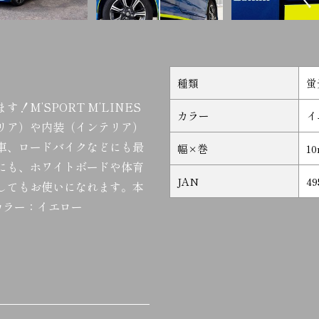
種類
蛍
M’SPORT M’LINES
カラー
イ
リア）や内装（インテリア）
車、ロードバイクなどにも最
幅×巻
1
にも、ホワイトボードや体育
JAN
49
してもお使いになれます。本
体カラー：イエロー