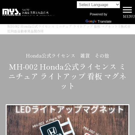
Powered by
MENU
株式会社向島自動車用品製作所 HOME
>
商品一覧
>
Translate
MH-002 Honda公式ライセンス ミニチュア ライトアップ 看板 マグネット | 株式会
社向島自動車用品製作所
Honda公式ライセンス 雑貨 その他
MH-002 Honda公式ライセンス ミ
ニチュア ライトアップ 看板 マグネ
ット