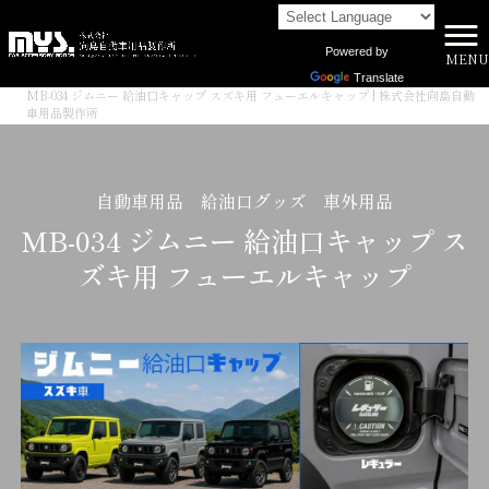
Powered by
MENU
株式会社向島自動車用品製作所 HOME
>
商品一覧
>
Translate
MB-034 ジムニー 給油口キャップ スズキ用 フューエルキャップ | 株式会社向島自動
車用品製作所
自動車用品 給油口グッズ 車外用品
MB-034 ジムニー 給油口キャップ ス
ズキ用 フューエルキャップ