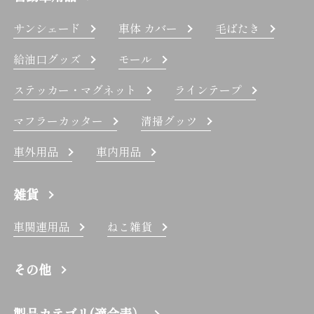
サンシェード
車体 カバー
毛ばたき
給油口グッズ
モール
ステッカー・マグネット
ラインテープ
マフラーカッター
清掃グッツ
車外用品
車内用品
雑貨
車関連用品
ねこ雑貨
その他
製品カテゴリ(適合表）