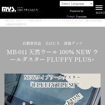
Powered by
MENU
株式会社向島自動車用品製作所 HOME
>
商品一覧
>
Translate
MB-011 天然ウール 100% NEW ウールダスター FLUFFY PLUS+ | 株式会社向島
自動車用品製作所
自動車用品 毛ばたき 清掃グッツ
MB-011 天然ウール 100% NEW ウ
ールダスター FLUFFY PLUS+