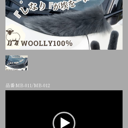
品番:
MB-011/MB-012
動
画
プ
レ
ー