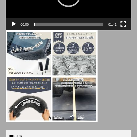
ヤ
ー
00:00
01:41
■材質