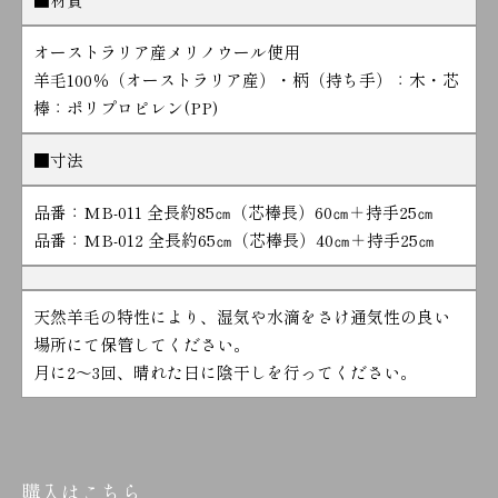
オーストラリア産メリノウール使用
羊毛100％（オーストラリア産）・柄（持ち手）：木・芯
棒：ポリプロピレン(PP)
■寸法
品番：MB-011 全長約85㎝（芯棒長）60㎝＋持手25㎝
品番：MB-012 全長約65㎝（芯棒長）40㎝＋持手25㎝
天然羊毛の特性により、湿気や水滴をさけ通気性の良い
場所にて保管してください。
月に2～3回、晴れた日に陰干しを行ってください。
購入はこちら