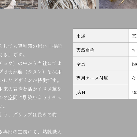
用途
室
としても違和感の無い「機能
天然羽毛
オ
たき」です。
チョウ）の中から当社にてよ
全長
約
プは天然籐（ラタン）を採用
専用ケース付属
な
かしたデザインが特徴です。
本来の表情を活かすヌメ革を
JAN
49
ルの空間に馴染むようナチュ
た。
よう、グリップは長めの約
き専門の工房にて、熟練職人