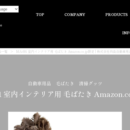
TOP
COMPANY
PRODUCTS
te
IN
品一覧
>
MA-001 室内インテリア用 毛ばたき Amazon.co.jp限定 | 株式会社向島自動車
自動車用品 毛ばたき 清掃グッツ
01 室内インテリア用 毛ばたき Amazon.co