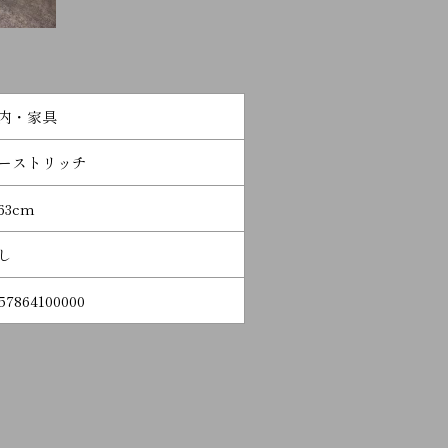
内・家具
ーストリッチ
63cm
し
57864100000