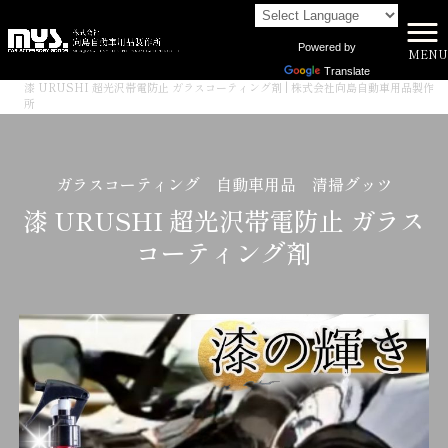
Powered by
MENU
株式会社向島自動車用品製作所 HOME
>
商品一覧
>
Translate
漆 URUSHI 超光沢帯電防止 ガラスコーティング剤 | 株式会社向島自動車用品製作
所
ガラスコーティング 自動車用品 清掃グッツ
漆 URUSHI 超光沢帯電防止 ガラス
コーティング剤