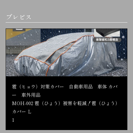
ブレビス
雹（ヒョウ）対策カバー 自動車用品 車体 カバ
ー 車外用品
MOH-002 雹（ひょう）被害を軽減！雹（ひょう）
カバー Ｌ
1