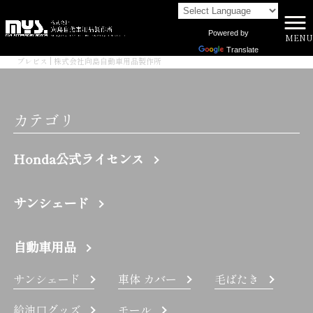
Powered by
MENU
株式会社向島自動車用品製作所 HOME
>
Translate
ブレビス | 株式会社向島自動車用品製作所
カテゴリ
Honda公式ライセンス
サンシェード
自動車用品
サンシェード
車体 カバー
毛ばたき
給油口グッズ
モール