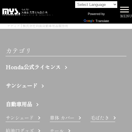
Powered by
MENU
株式会社向島自動車用品製作所 HOME
>
Translate
ナディア | 株式会社向島自動車用品製作所
カテゴリ
Honda公式ライセンス
サンシェード
自動車用品
サンシェード
車体 カバー
毛ばたき
給油口グッズ
モール