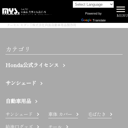
Powered by
MENU
株式会社向島自動車用品製作所 HOME
>
Translate
ターセル セダン | 株式会社向島自動車用品製作所
カテゴリ
Honda公式ライセンス
サンシェード
自動車用品
サンシェード
車体 カバー
毛ばたき
給油口グッズ
モール