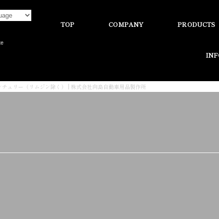
TOP
COMPANY
PRODUCTS
te
IN
ンチュリー（リムジン除く） | 株式会社向島自動車用品製作所