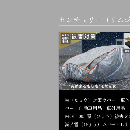
センチュリー（リム
雹（ヒョウ）対策カバー 車体
バー 自動車用品 車外用品
MOH-003 雹（ひょう）被害を
減！雹（ひょう）カバー LLサ