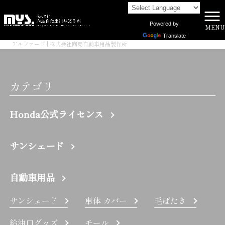
Powered by
MENU
株式会社向島自動車用品製作所 HOME
>
Translate
アルファード | 株式会社向島自動車用品製作所
カテゴリ
Honda公式ライセンス
サンシェード
自動車用品
サンシェード
車体 カバー
毛ばたき
給油口グッズ
モール