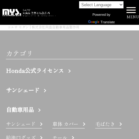
Powered by
MENU
株式会社向島自動車用品製作所 HOME
>
Translate
コルサ セダン | 株式会社向島自動車用品製作所
カテゴリ
Honda公式ライセンス
サンシェード
自動車用品
サンシェード
車体 カバー
毛ばたき
給油口グッズ
モール