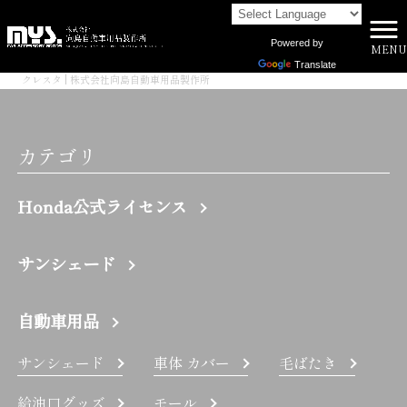
Powered by
MENU
株式会社向島自動車用品製作所 HOME
>
Translate
クレスタ | 株式会社向島自動車用品製作所
カテゴリ
Honda公式ライセンス
サンシェード
自動車用品
サンシェード
車体 カバー
毛ばたき
給油口グッズ
モール