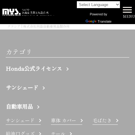
Powered by
MENU
株式会社向島自動車用品製作所 HOME
>
Translate
グラシア | 株式会社向島自動車用品製作所
カテゴリ
Honda公式ライセンス
サンシェード
自動車用品
サンシェード
車体 カバー
毛ばたき
給油口グッズ
モール