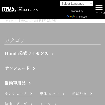
Powered by
MENU
株式会社向島自動車用品製作所 HOME
>
Translate
ヴォクシー | 株式会社向島自動車用品製作所
カテゴリ
Honda公式ライセンス
サンシェード
自動車用品
サンシェード
車体 カバー
毛ばたき
給油口グッズ
モール