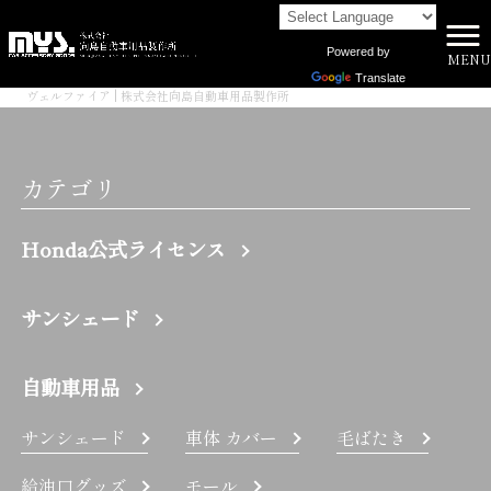
Powered by
MENU
株式会社向島自動車用品製作所 HOME
>
Translate
ヴェルファイア | 株式会社向島自動車用品製作所
カテゴリ
Honda公式ライセンス
サンシェード
自動車用品
サンシェード
車体 カバー
毛ばたき
給油口グッズ
モール