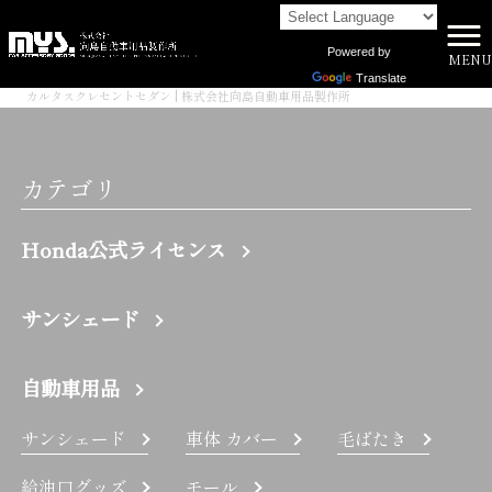
Powered by
MENU
株式会社向島自動車用品製作所 HOME
>
Translate
カルタスクレセントセダン | 株式会社向島自動車用品製作所
カテゴリ
Honda公式ライセンス
サンシェード
自動車用品
サンシェード
車体 カバー
毛ばたき
給油口グッズ
モール