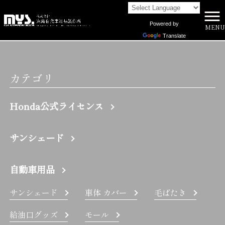
Powered by
MENU
株式会社向島自動車用品製作所 HOME
>
BRZ | 株式会社向島自動車用品製作所
Translate
カテゴリ
Honda公式ライセンス
サンシェード
自動車用品
サンシェード
車体 カバー
毛ばたき
給油口グッズ
モール