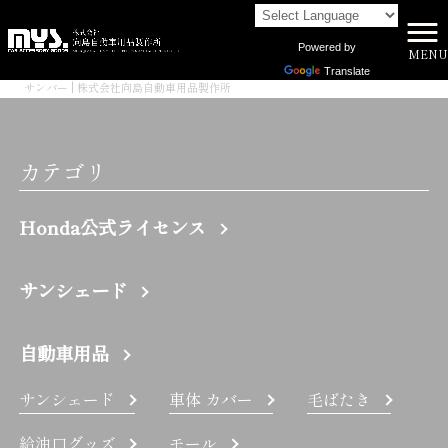
Powered by
MENU
株式会社向島自動車用品製作所 HOME
>
Translate
サンバー | 株式会社向島自動車用品製作所
カテゴリ
Honda公式ライセンス
サンシェード
自動車用品
サンシェード
車体 カバー
毛ばたき
給油口グッズ
モール