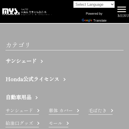
Powered by
MENU
株式会社向島自動車用品製作所 HOME
>
SC2 | 株式会社向島自動車用品製作所
Translate
カテゴリ
サンシェード
Honda公式ライセンス
自動車用品
サンシェード
車体 カバー
毛ばたき
給油口グッズ
モール