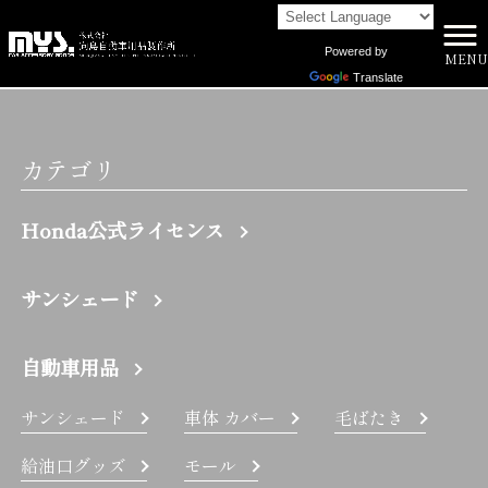
Powered by
MENU
株式会社向島自動車用品製作所 HOME
>
100 | 株式会社向島自動車用品製作所
Translate
カテゴリ
Honda公式ライセンス
サンシェード
自動車用品
サンシェード
車体 カバー
毛ばたき
給油口グッズ
モール