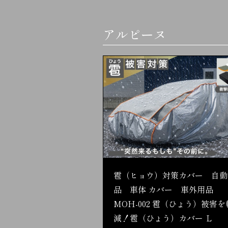
アルピーヌ
雹（ヒョウ）対策カバー 自動
品 車体 カバー 車外用品
MOH-002 雹（ひょう）被害を
減！雹（ひょう）カバー Ｌ