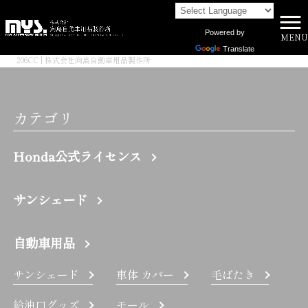
Powered by
MENU
株式会社向島自動車用品製作所 HOME
>
Translate
206CC | 株式会社向島自動車用品製作所
カテゴリ
Honda公式ライセンス
サンシェード
自動車用品
サンシェード
車体 カバー
毛ばたき
給油口グッズ
モール