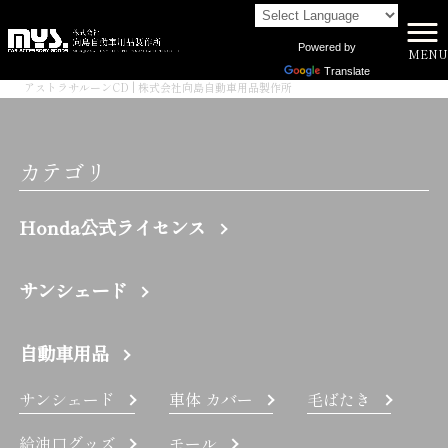
Powered by
MENU
株式会社向島自動車用品製作所 HOME
>
Translate
アストラサルーンCD | 株式会社向島自動車用品製作所
カテゴリ
Honda公式ライセンス
サンシェード
自動車用品
サンシェード
車体 カバー
毛ばたき
給油口グッズ
モール