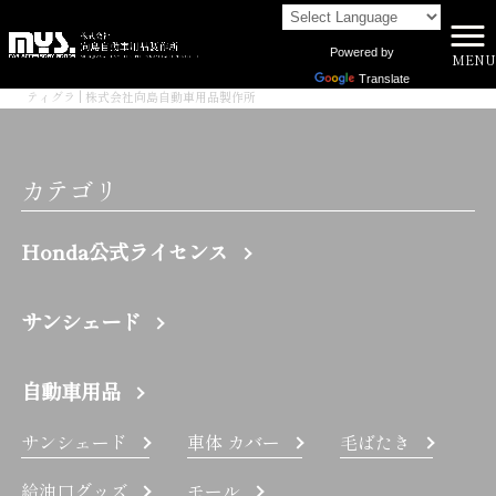
Powered by
MENU
株式会社向島自動車用品製作所 HOME
>
Translate
ティグラ | 株式会社向島自動車用品製作所
カテゴリ
Honda公式ライセンス
サンシェード
自動車用品
サンシェード
車体 カバー
毛ばたき
給油口グッズ
モール