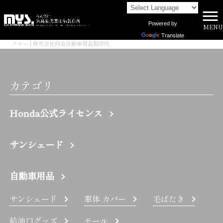
Powered by
MENU
株式会社向島自動車用品製作所 HOME
>
Translate
クルー | 株式会社向島自動車用品製作所
カテゴリ
Honda公式ライセンス
サンシェード
自動車用品
サンシェード
車体 カバー
毛ばたき
給油口グッズ
モール