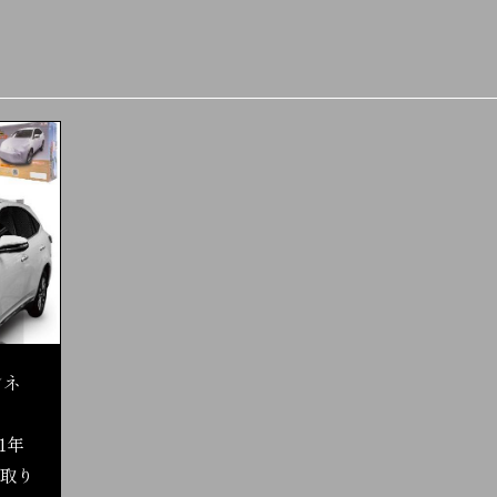
ンネ
1年
取り