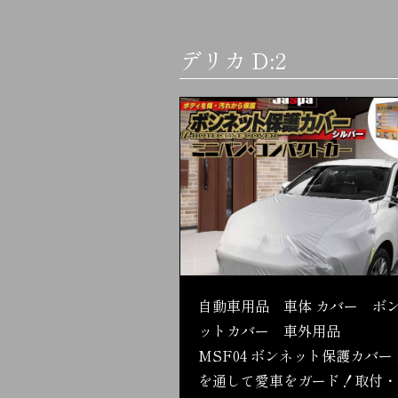
デリカ D:2
自動車用品 車体 カバー ボ
ットカバー 車外用品
MSF04 ボンネット保護カバー 
を通して愛車をガード！取付・