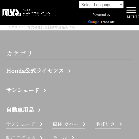
Powered by
MENU
株式会社向島自動車用品製作所 HOME
>
Translate
スタリオン | 株式会社向島自動車用品製作所
カテゴリ
Honda公式ライセンス
サンシェード
自動車用品
サンシェード
車体 カバー
毛ばたき
給油口グッズ
モール