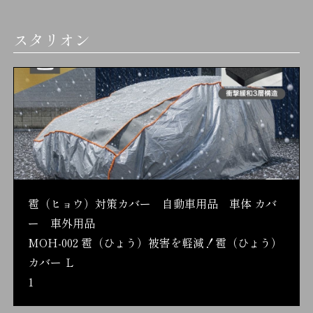
スタリオン
雹（ヒョウ）対策カバー 自動車用品 車体 カバ
ー 車外用品
MOH-002 雹（ひょう）被害を軽減！雹（ひょう）
カバー Ｌ
1