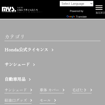
Powered by
MENU
株式会社向島自動車用品製作所 HOME
>
GTO | 株式会社向島自動車用品製作所
Translate
カテゴリ
Honda公式ライセンス
サンシェード
自動車用品
サンシェード
車体 カバー
毛ばたき
給油口グッズ
モール