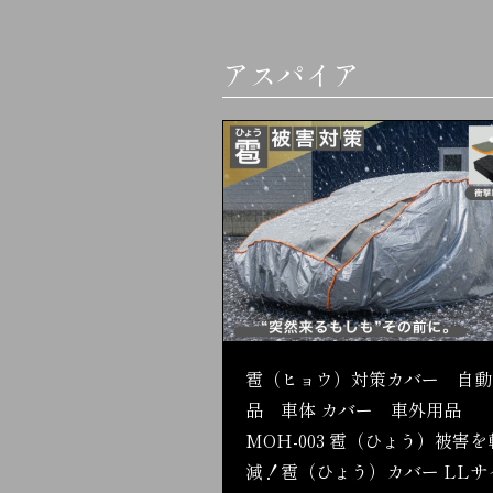
アスパイア
雹（ヒョウ）対策カバー 自動
品 車体 カバー 車外用品
MOH-003 雹（ひょう）被害を
減！雹（ひょう）カバー LLサ