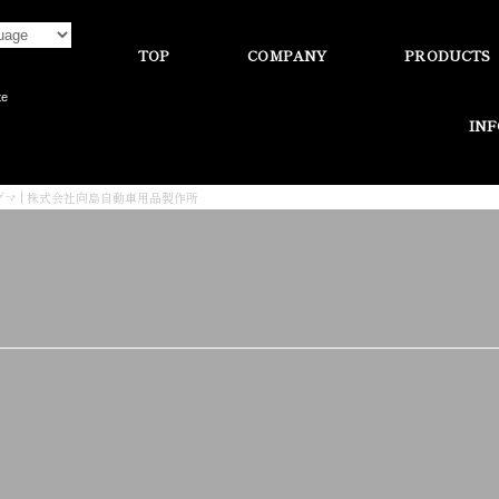
TOP
COMPANY
PRODUCTS
te
IN
グマ | 株式会社向島自動車用品製作所