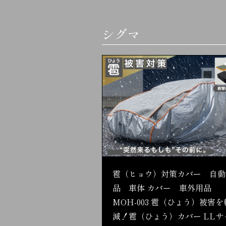
シグマ
雹（ヒョウ）対策カバー 自動
品 車体 カバー 車外用品
MOH-003 雹（ひょう）被害を
減！雹（ひょう）カバー LLサ