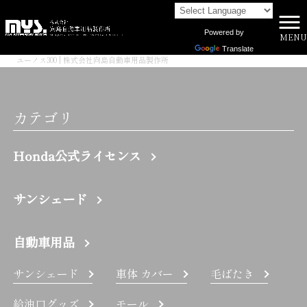
Powered by
MENU
株式会社向島自動車用品製作所 HOME
>
Translate
ユーノス300 | 株式会社向島自動車用品製作所
カテゴリ
Honda公式ライセンス
サンシェード
自動車用品
サンシェード
車体 カバー
毛ばたき
給油口グッズ
モール