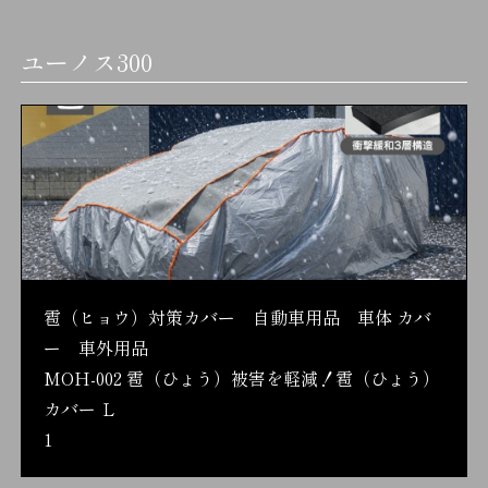
ユーノス300
雹（ヒョウ）対策カバー 自動車用品 車体 カバ
ー 車外用品
MOH-002 雹（ひょう）被害を軽減！雹（ひょう）
カバー Ｌ
1