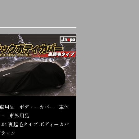
車用品 ボディーカバー 車体
ー 車外用品
L04 裏起毛タイプ ボディーカバ
ブラック