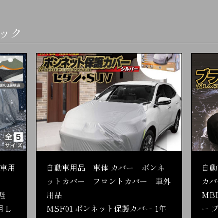
バック
車用
自動車用品 車体 カバー ボンネ
自動
ットカバー フロントカバー 車外
カバ
軽
用品
MB
 L
MSF01 ボンネット保護カバー 1年
ー 