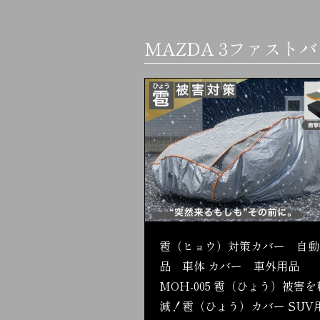
MAZDA 3ファスト
雹（ヒョウ）対策カバー 自動
品 車体 カバー 車外用品
MOH-005 雹（ひょう）被害を
減！雹（ひょう）カバー SUV用