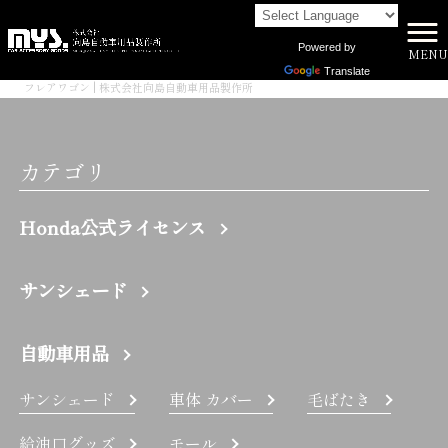
Powered by
MENU
株式会社向島自動車用品製作所 HOME
>
Translate
フレアワゴン | 株式会社向島自動車用品製作所
カテゴリ
Honda公式ライセンス
サンシェード
自動車用品
サンシェード
車体 カバー
毛ばたき
給油口グッズ
モール