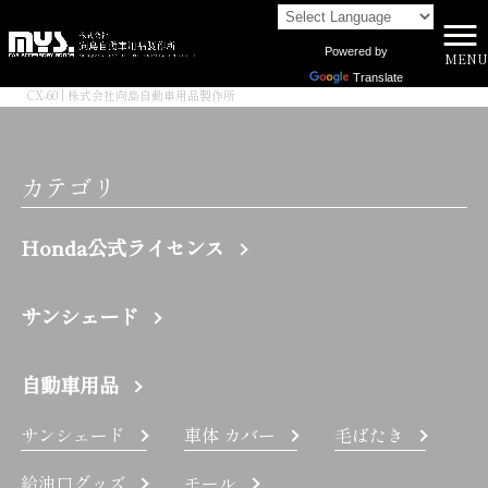
Powered by
MENU
株式会社向島自動車用品製作所 HOME
>
Translate
CX-60 | 株式会社向島自動車用品製作所
カテゴリ
Honda公式ライセンス
サンシェード
自動車用品
サンシェード
車体 カバー
毛ばたき
給油口グッズ
モール