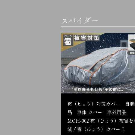
スパイダー
雹（ヒョウ）対策カバー 自動
品 車体 カバー 車外用品
MOH-002 雹（ひょう）被害を
減！雹（ひょう）カバー Ｌ