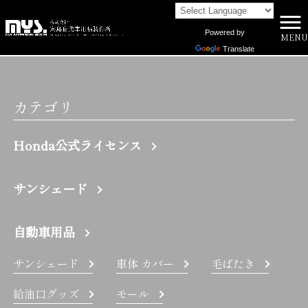
Powered by
MENU
株式会社向島自動車用品製作所 HOME
>
RC F | 株式会社向島自動車用品製作所
Translate
カテゴリ
Honda公式ライセンス
サンシェード
自動車用品
サンシェード
車体 カバー
毛ばたき
給油口グッズ
モール