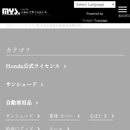
Powered by
MENU
株式会社向島自動車用品製作所 HOME
>
Translate
IS コンバーチブル | 株式会社向島自動車用品製作所
カテゴリ
Honda公式ライセンス
サンシェード
自動車用品
サンシェード
車体 カバー
毛ばたき
給油口グッズ
モール