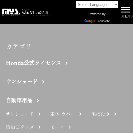
Powered by
MENU
株式会社向島自動車用品製作所 HOME
>
GS | 株式会社向島自動車用品製作所
Translate
カテゴリ
Honda公式ライセンス
サンシェード
自動車用品
サンシェード
車体 カバー
毛ばたき
給油口グッズ
モール