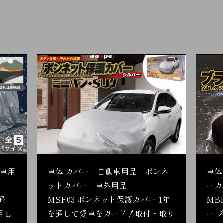
車用
車体 カバー 自動車用品 ボンネ
車体
ットカバー 車外用品
ーカ
軽
MSF03 ボンネット保護カバー 1年
MB
 L
を通して愛車をガード！取付・取り
ー 