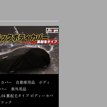
 カバー 自動車用品 ボディ
バー 車外用品
L04 裏起毛タイプ ボディーカバ
ブラック