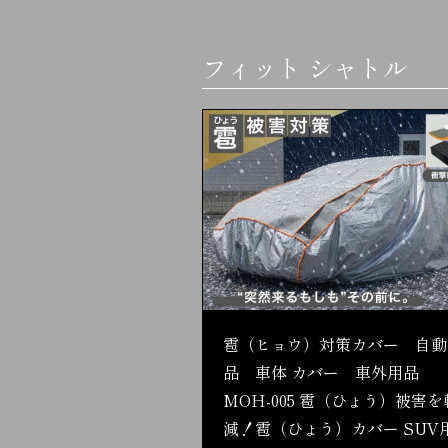
フィット シャトル
雹（ヒョウ）対策カバー 自動
品 車体 カバー 車外用品
MOH-005 雹（ひょう）被害を
減！雹（ひょう）カバー SUV用