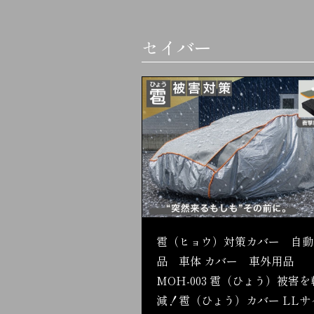
セイバー
雹（ヒョウ）対策カバー 自動
品 車体 カバー 車外用品
MOH-003 雹（ひょう）被害を
減！雹（ひょう）カバー LLサ