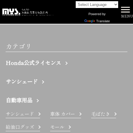
Powered by
MENU
株式会社向島自動車用品製作所 HOME
>
CR-Z | 株式会社向島自動車用品製作所
Translate
カテゴリ
Honda公式ライセンス
サンシェード
自動車用品
サンシェード
車体 カバー
毛ばたき
給油口グッズ
モール