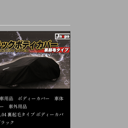
車用品 ボディーカバー 車体
ー 車外用品
L04 裏起毛タイプ ボディーカバ
ブラック