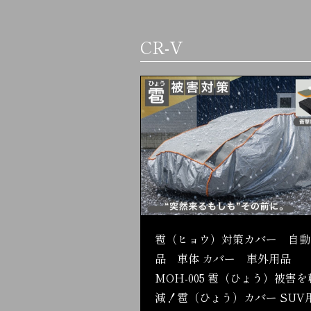
CR-V
雹（ヒョウ）対策カバー 自動
品 車体 カバー 車外用品
MOH-005 雹（ひょう）被害を
減！雹（ひょう）カバー SUV用