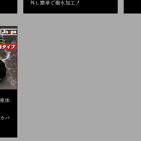
外し簡単で撥水加工！
車体
ーカバ