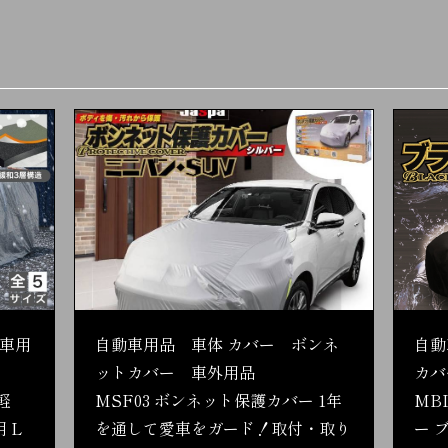
車用
自動車用品 車体 カバー ボンネ
自動
ットカバー 車外用品
カバ
軽
MSF03 ボンネット保護カバー 1年
MB
 L
を通して愛車をガード！取付・取り
ー 