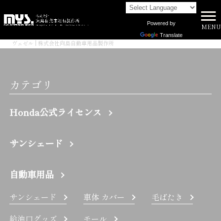
Powered by
MENU
株式会社向島自動車用品製作所 HOME
>
Translate
ヴェゼル | 株式会社向島自動車用品製作所
カテゴリ
Honda公式ライセンス
サンシェード
自動車用品
サンシェード
車体 カバー
毛ばたき
給油口グッズ
モール