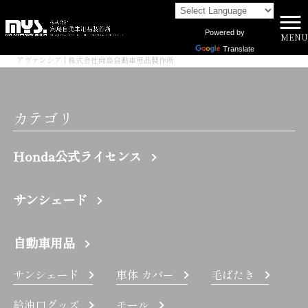
Powered by
MENU
株式会社向島自動車用品製作所 HOME
>
Translate
アヴァンシア | 株式会社向島自動車用品製作所
カテゴリ
Honda公式ライセンス
サンシェード
自動車用品
サンシェード
車体 カバー
毛ばたき
給油口グッズ
モール